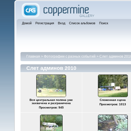
Домой
Регистрация
Вход
Список альбомов
Поиск
Главная
>
Фотографии с разных событий
>
Слет админов 201
Слет админов 2010
Вся центральная поляна уже
Сложенная сцена
захвачена и разграничена
Просмотров: 1013
Просмотров: 945