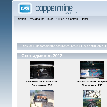
Домой
Регистрация
Вход
Список альбомов
Поиск
Главная
>
Фотографии с разных событий
>
Слет админов 201
Слет админов 2012
Максимально уплотняемся
Багажник забит доверху
Просмотров: 750
Просмотров: 755