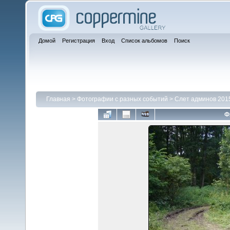
Домой
Регистрация
Вход
Список альбомов
Поиск
Главная
>
Фотографии с разных событий
>
Слет админов 201
Ф