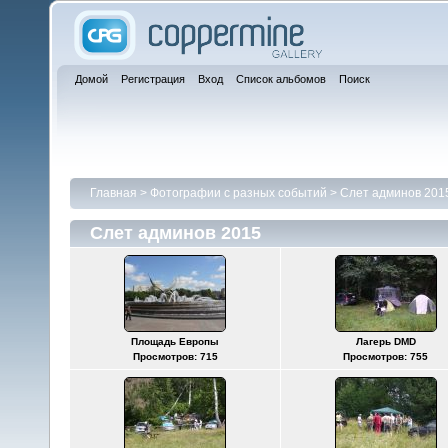
Домой
Регистрация
Вход
Список альбомов
Поиск
Главная
>
Фотографии с разных событий
>
Слет админов 201
Слет админов 2015
Площадь Европы
Лагерь DMD
Просмотров: 715
Просмотров: 755