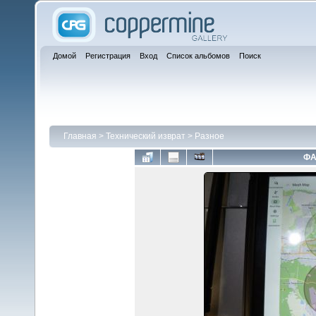
Домой
Регистрация
Вход
Список альбомов
Поиск
Главная
>
Технический изврат
>
Разное
ФА