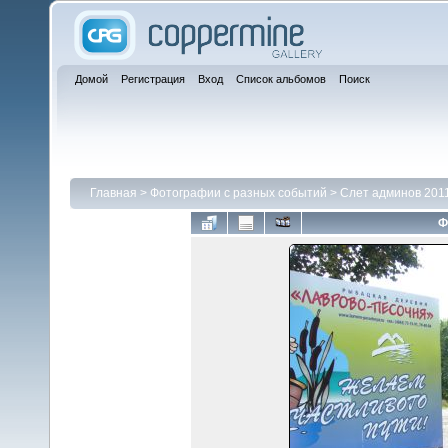
Домой
Регистрация
Вход
Список альбомов
Поиск
Главная
>
Фотографии с разных событий
>
Слет админов 201
Ф