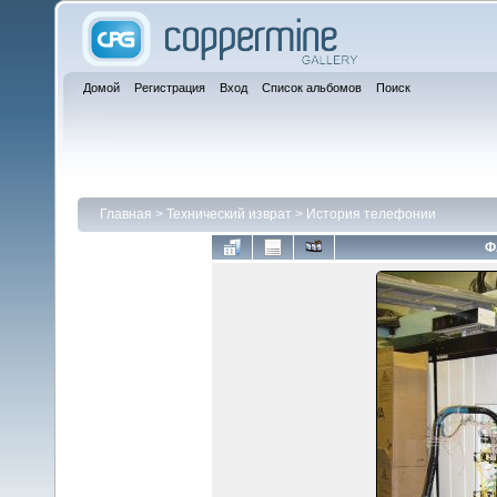
Домой
Регистрация
Вход
Список альбомов
Поиск
Главная
>
Технический изврат
>
История телефонии
Ф