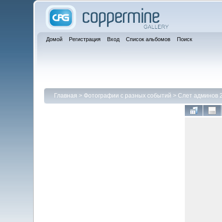
Домой
Регистрация
Вход
Список альбомов
Поиск
Главная
>
Фотографии с разных событий
>
Слет админов 