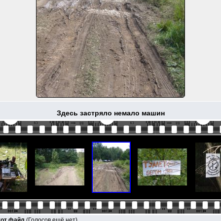
Здесь застряло немало машин
тот файл
(Голосов ещё нет)