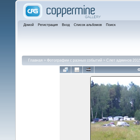
Домой
Регистрация
Вход
Список альбомов
Поиск
Главная
>
Фотографии с разных событий
>
Слет админов 201
Ф